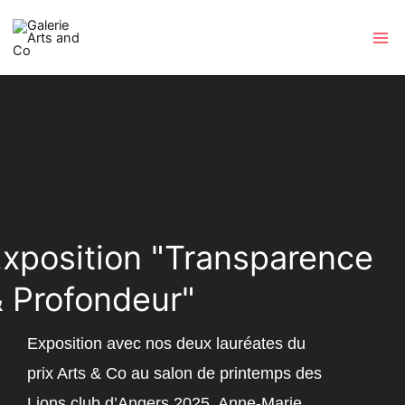
Aller
au
contenu
xposition "Transparence
 Profondeur"
Exposition avec nos deux lauréates du
prix Arts & Co au salon de printemps des
Lions club d’Angers 2025, Anne-Marie