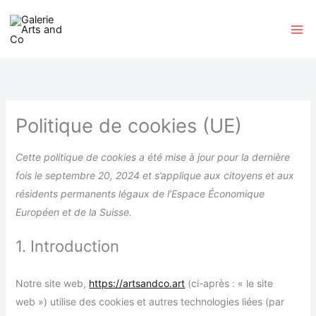
Aller
au
contenu
Consent
Consent
Consent
Consent
Consent
to
to
to
to
to
service
service
service
service
service
Politique de cookies (UE)
elementor
wordpress
google-
google-
divers
fonts
maps
Cette politique de cookies a été mise à jour pour la dernière
fois le septembre 20, 2024 et s’applique aux citoyens et aux
résidents permanents légaux de l’Espace Économique
Européen et de la Suisse.
1. Introduction
Notre site web,
https://artsandco.art
(ci-après : « le site
web ») utilise des cookies et autres technologies liées (par