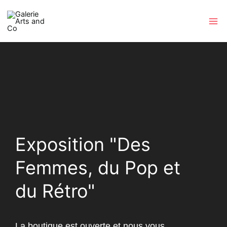
Aller
au
contenu
Exposition "Des
Femmes, du Pop et
du Rétro"
La boutique est ouverte et nous vous